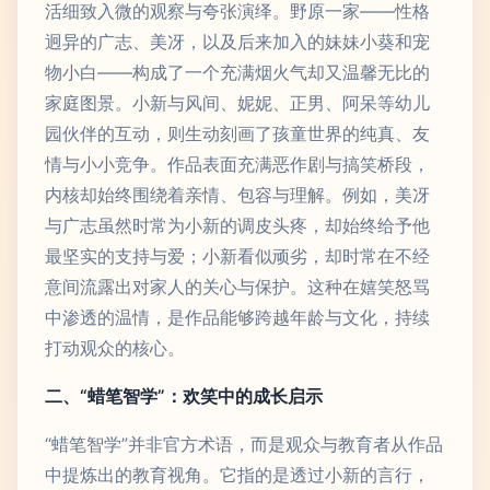
活细致入微的观察与夸张演绎。野原一家——性格
迥异的广志、美冴，以及后来加入的妹妹小葵和宠
物小白——构成了一个充满烟火气却又温馨无比的
家庭图景。小新与风间、妮妮、正男、阿呆等幼儿
园伙伴的互动，则生动刻画了孩童世界的纯真、友
情与小小竞争。作品表面充满恶作剧与搞笑桥段，
内核却始终围绕着亲情、包容与理解。例如，美冴
与广志虽然时常为小新的调皮头疼，却始终给予他
最坚实的支持与爱；小新看似顽劣，却时常在不经
意间流露出对家人的关心与保护。这种在嬉笑怒骂
中渗透的温情，是作品能够跨越年龄与文化，持续
打动观众的核心。
二、“蜡笔智学”：欢笑中的成长启示
“蜡笔智学”并非官方术语，而是观众与教育者从作品
中提炼出的教育视角。它指的是透过小新的言行，