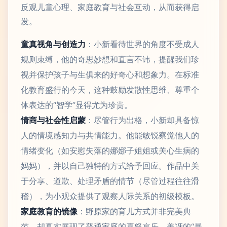
反观儿童心理、家庭教育与社会互动，从而获得启
发。
童真视角与创造力
：小新看待世界的角度不受成人
规则束缚，他的奇思妙想和直言不讳，提醒我们珍
视并保护孩子与生俱来的好奇心和想象力。在标准
化教育盛行的今天，这种鼓励发散性思维、尊重个
体表达的“智学”显得尤为珍贵。
情商与社会性启蒙
：尽管行为出格，小新却具备惊
人的情境感知力与共情能力。他能敏锐察觉他人的
情绪变化（如安慰失落的娜娜子姐姐或关心生病的
妈妈），并以自己独特的方式给予回应。作品中关
于分享、道歉、处理矛盾的情节（尽管过程往往滑
稽），为小观众提供了观察人际关系的初级模板。
家庭教育的镜像
：野原家的育儿方式并非完美典
范，却真实展现了普通家庭的喜怒哀乐。美冴的“暴