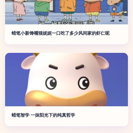
蜡笔小新馋嘴猫妮妮一口吃了多少风间家的虾仁呢
蜡笔智学 一抹阳光下的纯真哲学