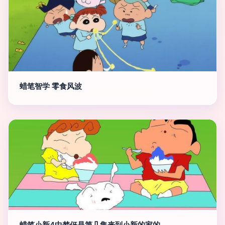
蜡笔智学 零食风波
蜡笔小新4中梦伢是第几集来到小新的家的