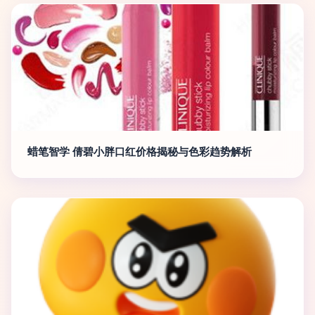
蜡笔智学 倩碧小胖口红价格揭秘与色彩趋势解析