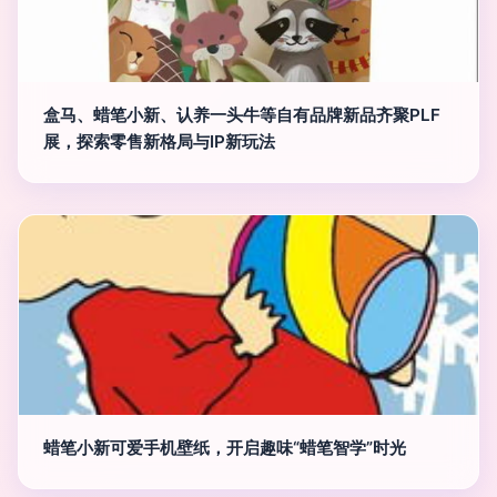
盒马、蜡笔小新、认养一头牛等自有品牌新品齐聚PLF
展，探索零售新格局与IP新玩法
蜡笔小新可爱手机壁纸，开启趣味“蜡笔智学”时光